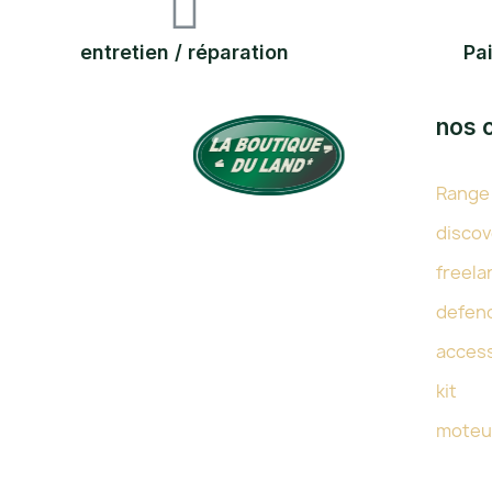
entretien / réparation
Pa
nos 
Range
TOUTE L'EXPERTISE DU LAND
discov
DEPUIS 38 ANS
freela
defen
acces
kit
moteu