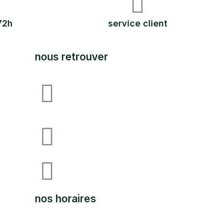
72h
service client
nous retrouver
Avenue F&I joliot curie,
64140 lons zone
industrielle pau-lons
05.59.62.18.80
SUPPORT@LABOUTIQUEDULAND.
nos horaires