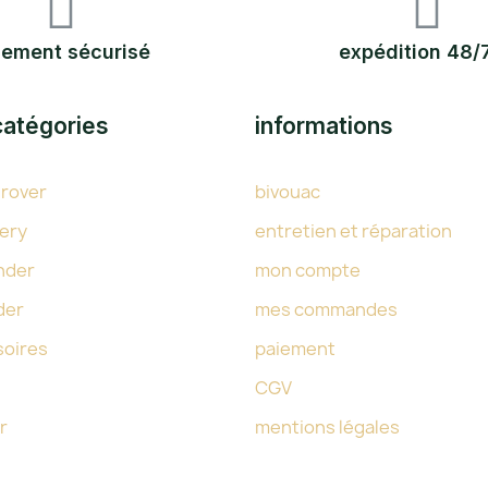
iement sécurisé
expédition 48/
catégories
informations
 rover
bivouac
ery
entretien et réparation
nder
mon compte
der
mes commandes
soires
paiement
CGV
r
mentions légales