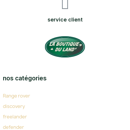
service client
TOUTE L'EXPERTISE DU LAND DEPUIS 38 ANS
nos catégories
Range rover
discovery
freelander
defender