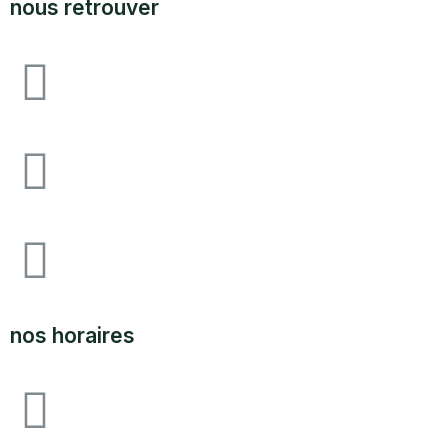
nous retrouver
Avenue F&I joliot curie, 64140 lons zone
industrielle pau-lons
05.59.62.18.80
SUPPORT@LABOUTIQUEDULAND.COM
nos horaires
ouvert du lundi au vendredi 09H00 à 12h00 - 14h00 à
17h00