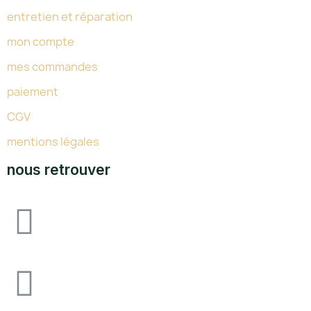
entretien et réparation
mon compte
mes commandes
paiement
CGV
mentions légales
nous retrouver
Avenue F&I joliot curie, 64140 lons zone
industrielle pau-lons
05.59.62.18.80