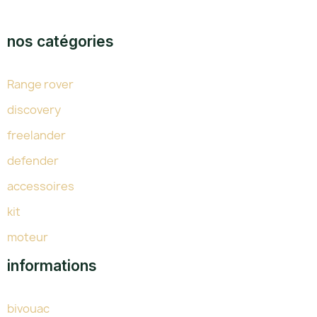
TOUTE L'EXPERTISE DU LAND DEPUIS 38 ANS
nos catégories
Range rover
discovery
freelander
defender
accessoires
kit
moteur
informations
bivouac