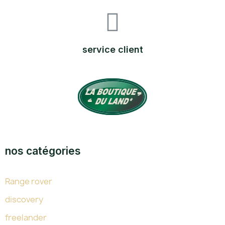
service client
TOUTE L'EXPERTISE DU LAND DEPUIS 38 ANS
nos catégories
Range rover
discovery
freelander