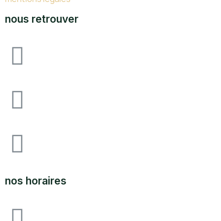
nous retrouver
Avenue F&I joliot curie, 64140 lons zone
industrielle pau-lons
05.59.62.18.80
SUPPORT@LABOUTIQUEDULAND.COM
nos horaires
ouvert du lundi au vendredi 09H00 à 12h00 - 14h00 à