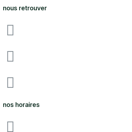
nous retrouver
Avenue F&I joliot curie, 64140 lons zone
industrielle pau-lons
05.59.62.18.80
SUPPORT@LABOUTIQUEDULAND.COM
nos horaires
ouvert du lundi au vendredi 09H00 à 12h00 - 14h00 à
17h00