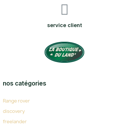
service client
TOUTE L'EXPERTISE DU LAND DEPUIS 38 ANS
nos catégories
Range rover
discovery
freelander