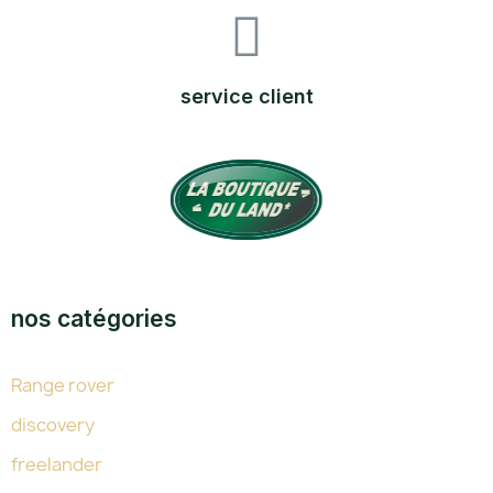
service client
TOUTE L'EXPERTISE DU LAND DEPUIS 38 ANS
nos catégories
Range rover
discovery
freelander