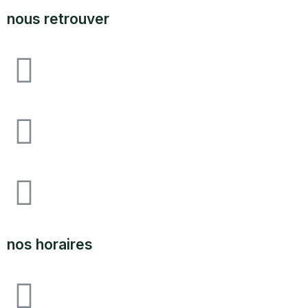
nous retrouver
Avenue F&I joliot curie, 64140 lons zone
industrielle pau-lons
05.59.62.18.80
SUPPORT@LABOUTIQUEDULAND.COM
nos horaires
ouvert du lundi au vendredi 09H00 à 12h00 - 14h00 à
17h00