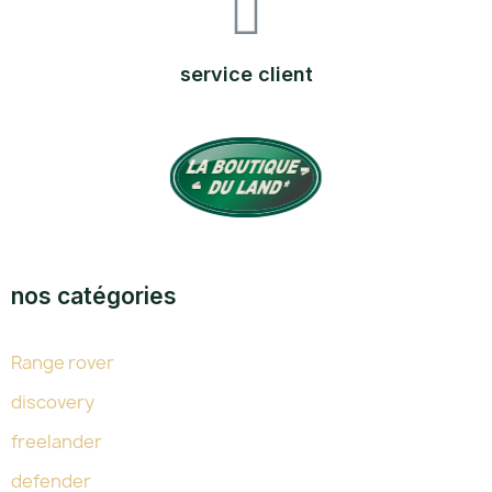
service client
TOUTE L'EXPERTISE DU LAND DEPUIS 38 ANS
nos catégories
Range rover
discovery
freelander
defender