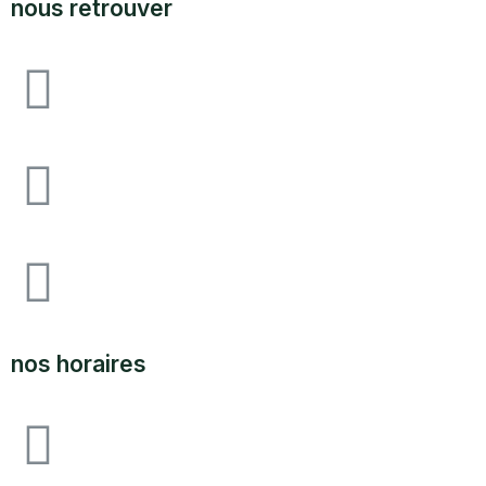
nous retrouver
Avenue F&I joliot curie, 64140 lons zone
industrielle pau-lons
05.59.62.18.80
SUPPORT@LABOUTIQUEDULAND.COM
nos horaires
ouvert du lundi au vendredi 09H00 à 12h00 - 14h00 à
17h00