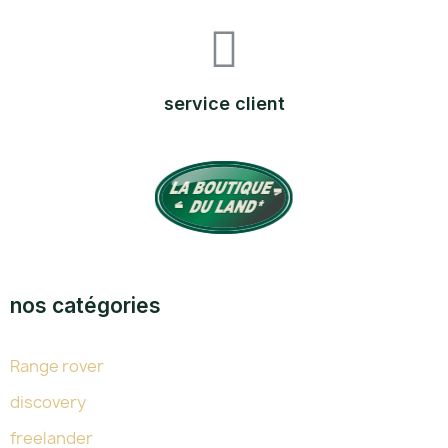
service client
TOUTE L'EXPERTISE DU LAND DEPUIS 38 ANS
nos catégories
Range rover
discovery
freelander