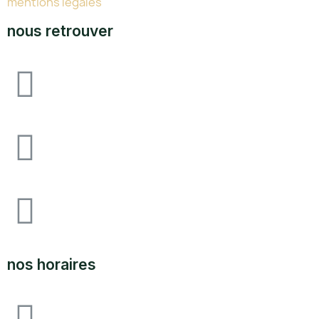
mentions légales
nous retrouver
Avenue F&I joliot curie, 64140 lons zone
industrielle pau-lons
05.59.62.18.80
SUPPORT@LABOUTIQUEDULAND.COM
nos horaires
ouvert du lundi au vendredi 09H00 à 12h00 - 14h00 à