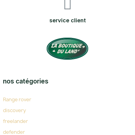
service client
TOUTE L'EXPERTISE DU LAND DEPUIS 38 ANS
nos catégories
Range rover
discovery
freelander
defender