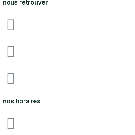
nous retrouver
Avenue F&I joliot curie, 64140 lons zone
industrielle pau-lons
05.59.62.18.80
SUPPORT@LABOUTIQUEDULAND.COM
nos horaires
ouvert du lundi au vendredi 09H00 à 12h00 - 14h00 à
17h00