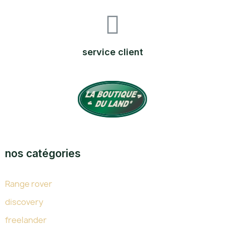
service client
TOUTE L'EXPERTISE DU LAND DEPUIS 38 ANS
nos catégories
Range rover
discovery
freelander