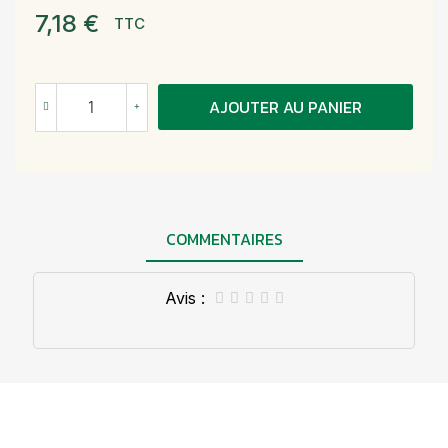
7,18 €
TTC
AJOUTER AU PANIER
COMMENTAIRES
Avis :




