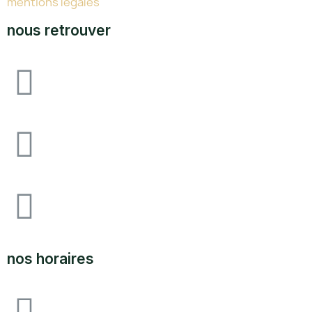
mentions légales
nous retrouver
Avenue F&I joliot curie, 64140 lons zone
industrielle pau-lons
05.59.62.18.80
SUPPORT@LABOUTIQUEDULAND.COM
nos horaires
ouvert du lundi au vendredi 09H00 à 12h00 - 14h00 à