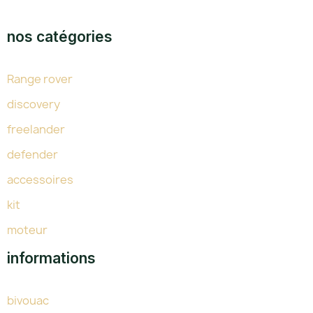
TOUTE L'EXPERTISE DU LAND DEPUIS 38 ANS
nos catégories
Range rover
discovery
freelander
defender
accessoires
kit
moteur
informations
bivouac