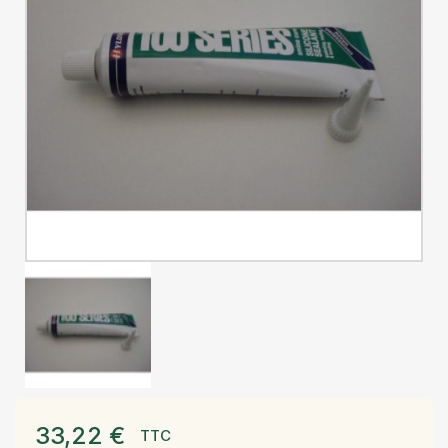
33,22 €
TTC