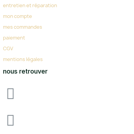
entretien et réparation
mon compte
mes commandes
paiement
CGV
mentions légales
nous retrouver
Avenue F&I joliot curie, 64140 lons zone
industrielle pau-lons
05.59.62.18.80