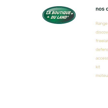
nos 
Range
TOUTE L'EXPERTISE DU LAND
discov
DEPUIS 38 ANS
freela
defen
acces
kit
moteu