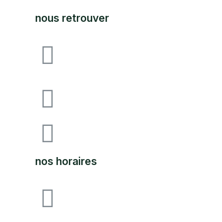
nous retrouver
Avenue F&I joliot curie,
64140 lons zone
industrielle pau-lons
05.59.62.18.80
SUPPORT@LABOUTIQUEDULAND.
nos horaires
ouvert du lundi au vendredi
09H00 à 12h00 - 14h00 à 17h00