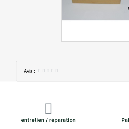
Avis :





entretien / réparation
Pa