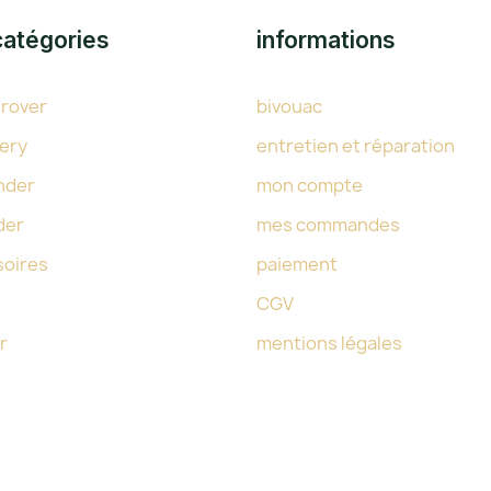
catégories
informations
 rover
bivouac
ery
entretien et réparation
nder
mon compte
der
mes commandes
soires
paiement
CGV
r
mentions légales