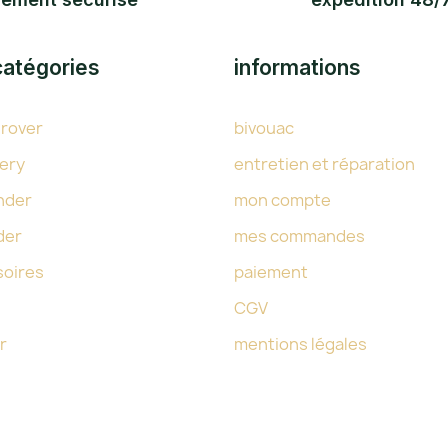
catégories
informations
 rover
bivouac
ery
entretien et réparation
nder
mon compte
der
mes commandes
soires
paiement
CGV
r
mentions légales