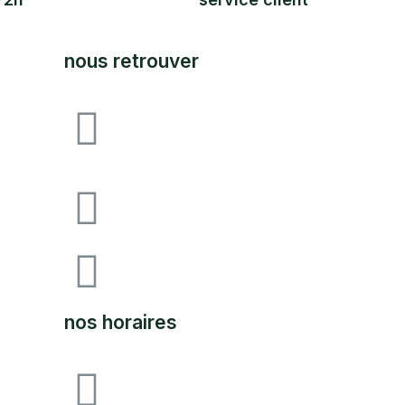
nous retrouver
Avenue F&I joliot curie,
64140 lons zone
industrielle pau-lons
05.59.62.18.80
SUPPORT@LABOUTIQUEDULAND.
nos horaires
ouvert du lundi au vendredi
09H00 à 12h00 - 14h00 à 17h00