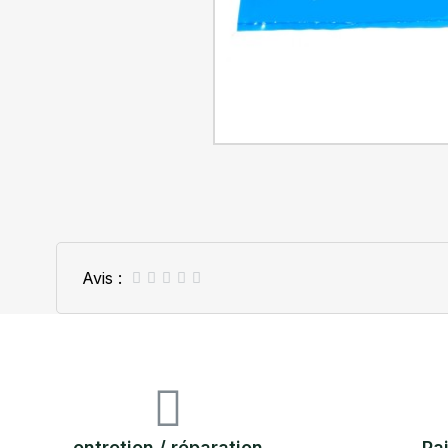
Avis :





entretien / réparation
Pa