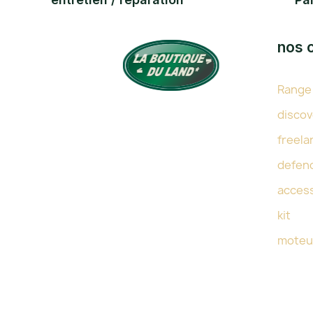
nos 
Range
TOUTE L'EXPERTISE DU LAND
discov
DEPUIS 38 ANS
freela
defen
acces
kit
moteu