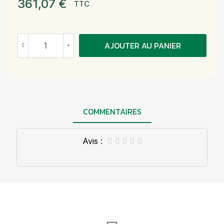
361,07 €
TTC
AJOUTER AU PANIER
COMMENTAIRES
Avis :




