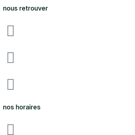
nous retrouver
Avenue F&I joliot curie, 64140 lons zone
industrielle pau-lons
05.59.62.18.80
SUPPORT@LABOUTIQUEDULAND.COM
nos horaires
ouvert du lundi au vendredi 09H00 à 12h00 - 14h00 à
17h00