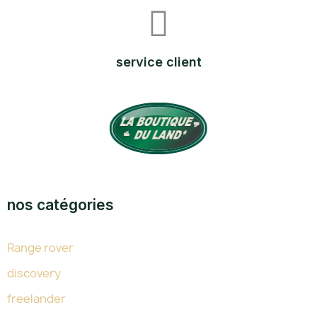
service client
TOUTE L'EXPERTISE DU LAND DEPUIS 38 ANS
nos catégories
Range rover
discovery
freelander