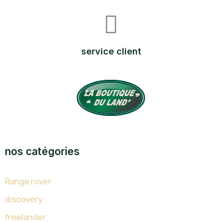
service client
TOUTE L'EXPERTISE DU LAND DEPUIS 38 ANS
nos catégories
Range rover
discovery
freelander