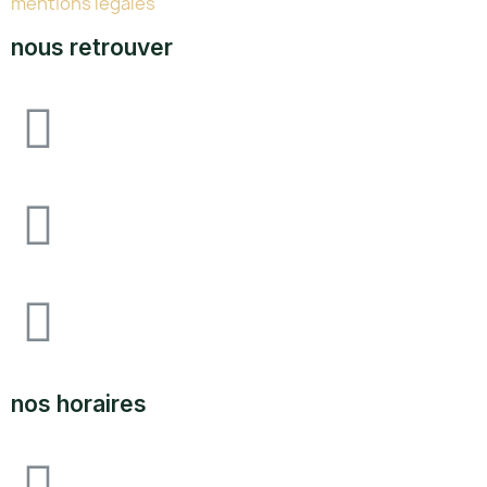
mentions légales
nous retrouver
Avenue F&I joliot curie, 64140 lons zone
industrielle pau-lons
05.59.62.18.80
SUPPORT@LABOUTIQUEDULAND.COM
nos horaires
ouvert du lundi au vendredi 09H00 à 12h00 - 14h00 à