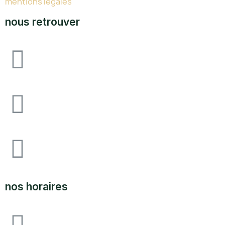
mentions légales
nous retrouver
Avenue F&I joliot curie, 64140 lons zone
industrielle pau-lons
05.59.62.18.80
SUPPORT@LABOUTIQUEDULAND.COM
nos horaires
ouvert du lundi au vendredi 09H00 à 12h00 - 14h00 à