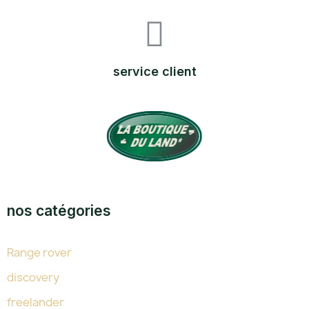
service client
TOUTE L'EXPERTISE DU LAND DEPUIS 38 ANS
nos catégories
Range rover
discovery
freelander